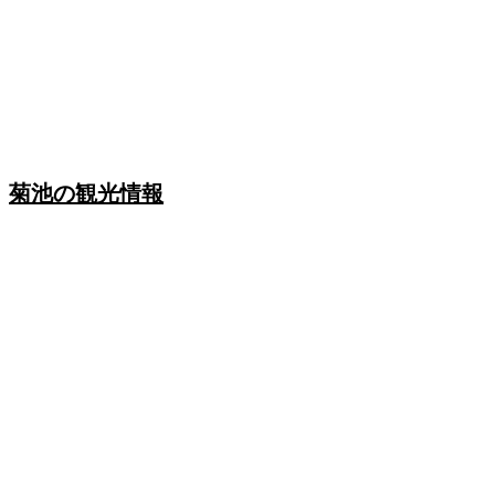
熊本空港から車で５０分
清流と原生林が織りなす菊
菊池の観光情報