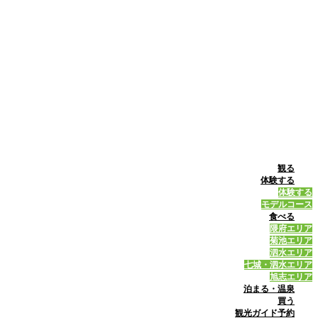
観る
体験する
体験する
モデルコース
食べる
隈府エリア
菊池エリア
泗水エリア
七城・泗水エリア
旭志エリア
泊まる・温泉
買う
観光ガイド予約