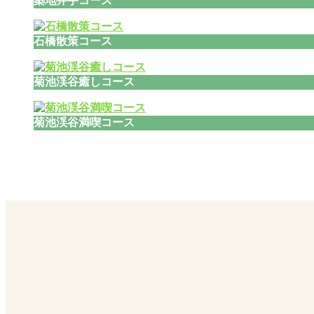
築地井手コース
石橋散策コース
菊池渓谷癒しコース
菊池渓谷満喫コース