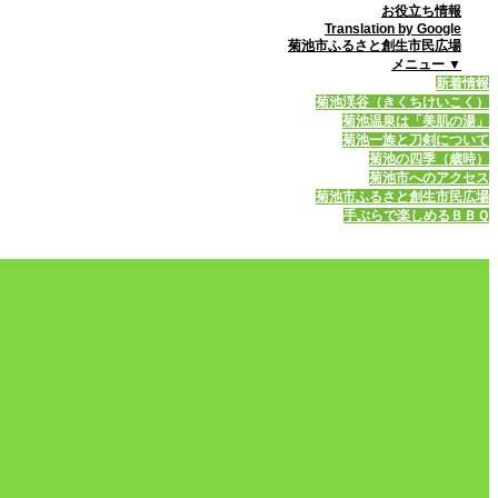
お役立ち情報
Translation by Google
菊池市ふるさと創生市民広場
メニュー ▼
新着情報
菊池渓谷（きくちけいこく）
菊池温泉は「美肌の湯」
菊池一族と刀剣について
菊池の四季（歳時）
菊池市へのアクセス
菊池市ふるさと創生市民広場
手ぶらで楽しめるＢＢＱ