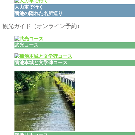
人力車で行く
菊池の隠れた名所巡り
観光ガイド（オンライン予約）
武光コース
菊池本城と文学碑コース