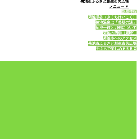
菊池市ふるさと創生市民広場
メニュー ▼
新着情報
菊池渓谷（きくちけいこく）
菊池温泉は「美肌の湯」
菊池一族と刀剣について
菊池の四季（歳時）
菊池市へのアクセス
菊池市ふるさと創生市民広場
手ぶらで楽しめるＢＢＱ