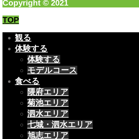
Copyright © 2021
TOP
観る
体験する
体験する
モデルコース
食べる
隈府エリア
菊池エリア
泗水エリア
七城・泗水エリア
旭志エリア