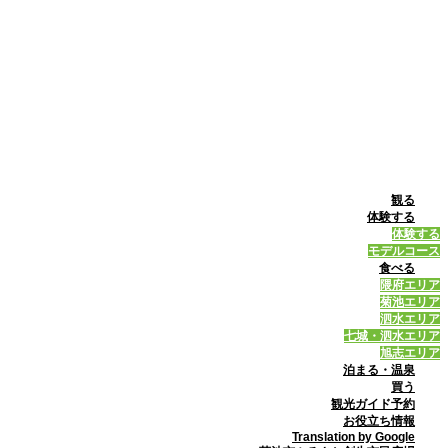
観る
体験する
体験する
モデルコース
食べる
隈府エリア
菊池エリア
泗水エリア
七城・泗水エリア
旭志エリア
泊まる・温泉
買う
観光ガイド予約
お役立ち情報
Translation by Google