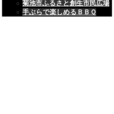
菊池市ふるさと創生市民広場
手ぶらで楽しめるＢＢＱ