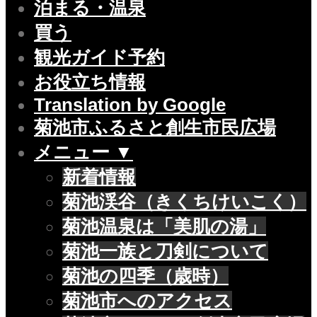
泊まる・温泉
買う
観光ガイド予約
お役立ち情報
Translation by Google
菊池市ふるさと創生市民広場
メニュー ▼
新着情報
菊池渓谷（きくちけいこく）
菊池温泉は「美肌の湯」
菊池一族と刀剣について
菊池の四季（歳時）
菊池市へのアクセス