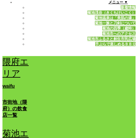
メニュー ▼
新着情報
菊池渓谷（きくちけいこく）
菊池温泉は「美肌の湯」
菊池一族と刀剣について
菊池の四季（歳時）
菊池市へのアクセス
菊池市ふるさと創生市民広場
手ぶらで楽しめるＢＢＱ
隈府エ
リア
waifu
市街地（隈
府）の飲食
店一覧
菊池エ