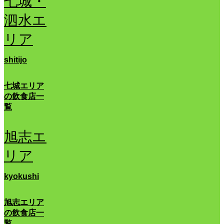
七城・
泗水エ
リア
shitijo
七城エリア
の飲食店一
覧
旭志エ
リア
kyokushi
旭志エリア
の飲食店一
覧