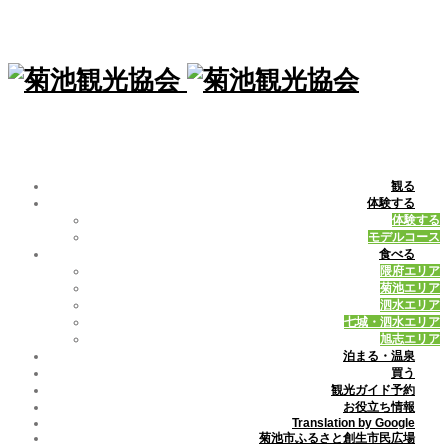
観る
体験する
体験する
モデルコース
食べる
隈府エリア
菊池エリア
泗水エリア
七城・泗水エリア
旭志エリア
泊まる・温泉
買う
観光ガイド予約
お役立ち情報
Translation by Google
菊池市ふるさと創生市民広場