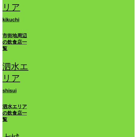
リア
kikuchi
市街地周辺
の飲食店一
覧
泗水エ
リア
shisui
泗水エリア
の飲食店一
覧