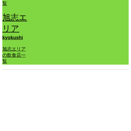
覧
旭志エ
リア
kyokushi
旭志エリア
の飲食店一
覧
体験コース（オンライン予約）