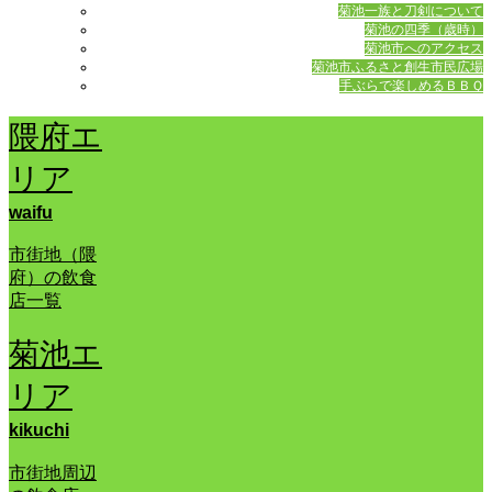
菊池一族と刀剣について
菊池の四季（歳時）
菊池市へのアクセス
菊池市ふるさと創生市民広場
手ぶらで楽しめるＢＢＱ
隈府エ
リア
waifu
市街地（隈
府）の飲食
店一覧
菊池エ
リア
kikuchi
市街地周辺