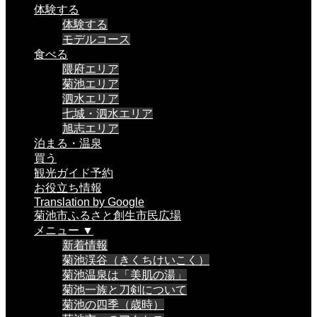
体験する
体験する
モデルコース
食べる
隈府エリア
菊池エリア
泗水エリア
七城・泗水エリア
旭志エリア
泊まる・温泉
買う
観光ガイド予約
お役立ち情報
Translation by Google
菊池市ふるさと創生市民広場
メニュー ▼
新着情報
菊池渓谷（きくちけいこく）
菊池温泉は「美肌の湯」
菊池一族と刀剣について
菊池の四季（歳時）