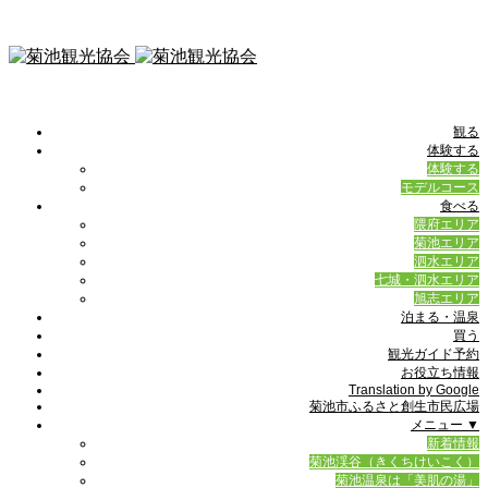
観る
体験する
体験する
モデルコース
食べる
隈府エリア
菊池エリア
泗水エリア
七城・泗水エリア
旭志エリア
泊まる・温泉
買う
観光ガイド予約
お役立ち情報
Translation by Google
菊池市ふるさと創生市民広場
メニュー ▼
新着情報
菊池渓谷（きくちけいこく）
菊池温泉は「美肌の湯」