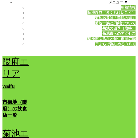
メニュー ▼
新着情報
菊池渓谷（きくちけいこく）
菊池温泉は「美肌の湯」
菊池一族と刀剣について
菊池の四季（歳時）
菊池市へのアクセス
菊池市ふるさと創生市民広場
手ぶらで楽しめるＢＢＱ
隈府エ
リア
waifu
市街地（隈
府）の飲食
店一覧
菊池エ