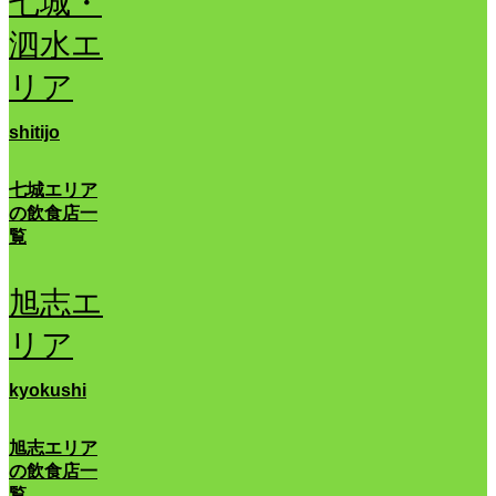
七城・
泗水エ
リア
shitijo
七城エリア
の飲食店一
覧
旭志エ
リア
kyokushi
旭志エリア
の飲食店一
覧