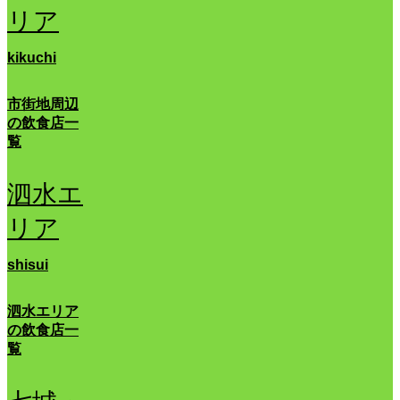
リア
kikuchi
市街地周辺
の飲食店一
覧
泗水エ
リア
shisui
泗水エリア
の飲食店一
覧