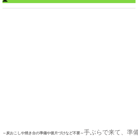
手ぶらで気軽に楽しめるＢＢＱ場！
「菊池のおいしい食材を自由に焼いて食べる」
手ぶらで来て、準備
～炭おこしや焼き台の準備や後片づけなど不要～