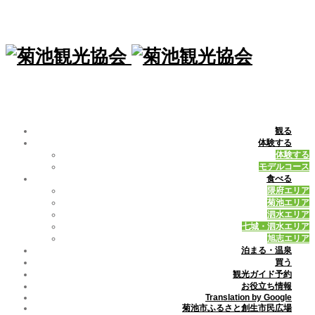
観る
体験する
体験する
モデルコース
食べる
隈府エリア
菊池エリア
泗水エリア
七城・泗水エリア
旭志エリア
泊まる・温泉
買う
観光ガイド予約
お役立ち情報
Translation by Google
菊池市ふるさと創生市民広場