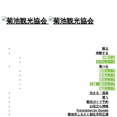
観る
体験する
体験する
モデルコース
食べる
隈府エリア
菊池エリア
泗水エリア
七城・泗水エリア
旭志エリア
泊まる・温泉
買う
観光ガイド予約
お役立ち情報
Translation by Google
菊池市ふるさと創生市民広場