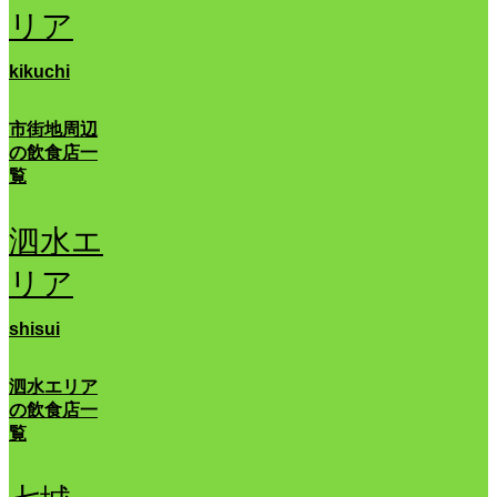
リア
kikuchi
市街地周辺
の飲食店一
覧
泗水エ
リア
shisui
泗水エリア
の飲食店一
覧