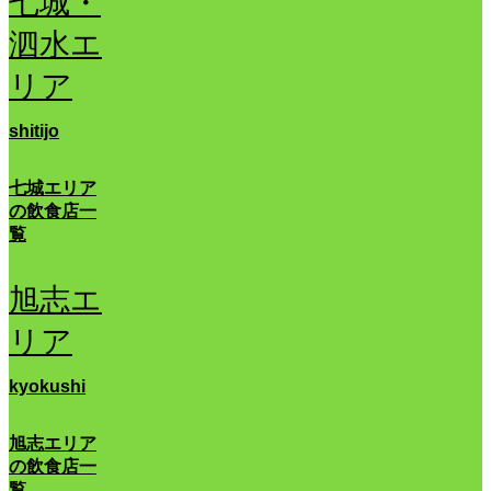
七城・
泗水エ
リア
shitijo
七城エリア
の飲食店一
覧
旭志エ
リア
kyokushi
旭志エリア
の飲食店一
覧