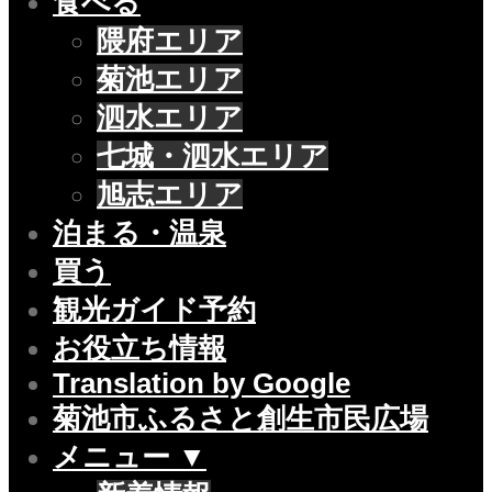
食べる
隈府エリア
菊池エリア
泗水エリア
七城・泗水エリア
旭志エリア
泊まる・温泉
買う
観光ガイド予約
お役立ち情報
Translation by Google
菊池市ふるさと創生市民広場
メニュー ▼