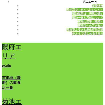
メニュー ▼
新着情報
菊池渓谷（きくちけいこく）
菊池温泉は「美肌の湯」
菊池一族と刀剣について
菊池の四季（歳時）
菊池市へのアクセス
菊池市ふるさと創生市民広場
手ぶらで楽しめるＢＢＱ
隈府エ
リア
waifu
市街地（隈
府）の飲食
店一覧
菊池エ