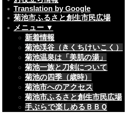
Translation by Google
菊池市ふるさと創生市民広場
メニュー ▼
新着情報
菊池渓谷（きくちけいこく）
菊池温泉は「美肌の湯」
菊池一族と刀剣について
菊池の四季（歳時）
菊池市へのアクセス
菊池市ふるさと創生市民広場
手ぶらで楽しめるＢＢＱ