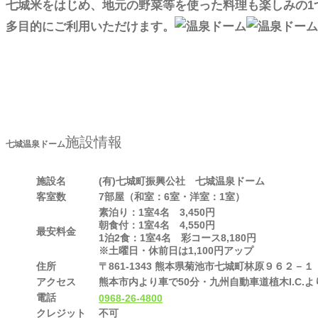
七城米をはじめ、地元の野菜等を使った料理も楽しみの1
多目的にご利用いただけます。
施設情報
七城温泉ドーム
施設名
(有)七城町振興公社 七城温泉ドーム
客室数
7部屋（和室：6室・洋室：1室）
素泊り：1室4名 3,450円
朝食付：1室4名 4,550円
最安料金
1泊2食：1室4名 彩コース8,180円
※土曜日・休前日は1,100円アップ
住所
〒861-1343 熊本県菊池市七城町林原９６２－１
アクセス
熊本市内より車で50分・九州自動車道植木I.C.よ
電話
0968-26-4800
クレジット
不可