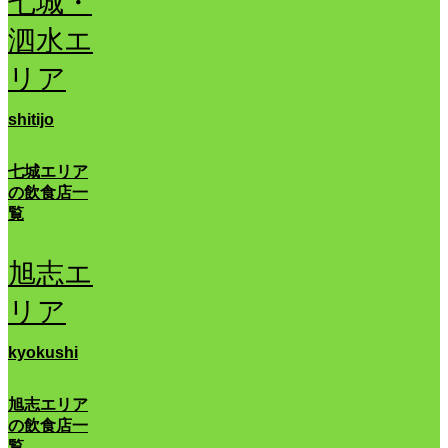
七城・
泗水エ
リア
shitijo
七城エリア
の飲食店一
覧
旭志エ
リア
kyokushi
旭志エリア
の飲食店一
覧