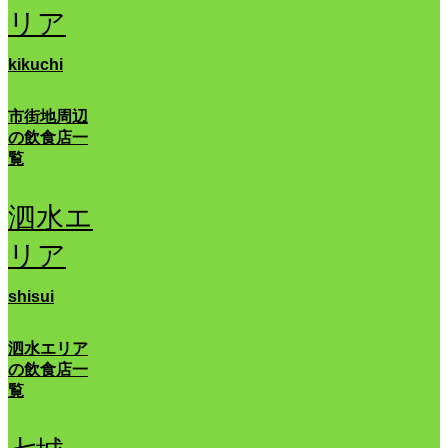
リア
kikuchi
市街地周辺
の飲食店一
覧
泗水エ
リア
shisui
泗水エリア
の飲食店一
覧