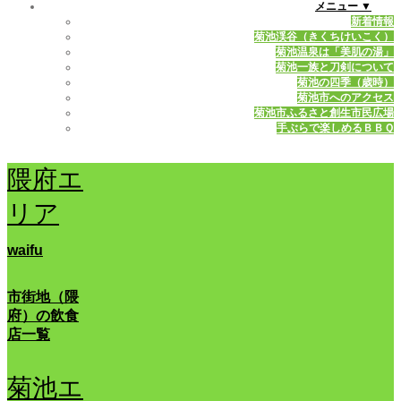
メニュー ▼
新着情報
菊池渓谷（きくちけいこく）
菊池温泉は「美肌の湯」
菊池一族と刀剣について
菊池の四季（歳時）
菊池市へのアクセス
菊池市ふるさと創生市民広場
手ぶらで楽しめるＢＢＱ
隈府エ
リア
waifu
市街地（隈
府）の飲食
店一覧
菊池エ