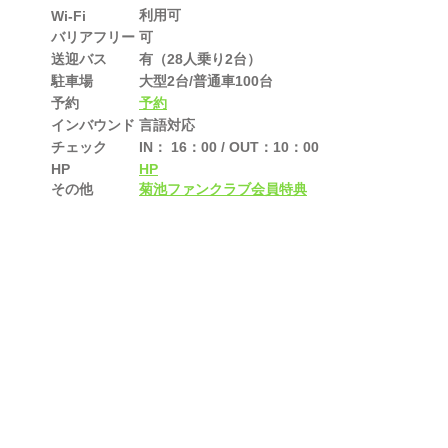
利用可
Wi-Fi
バリアフリー
可
送迎バス
有（28人乗り2台）
駐車場
大型2台/普通車100台
予約
予約
インバウンド
言語対応
チェック
IN： 16：00 / OUT：10：00
HP
HP
その他
菊池ファンクラブ会員特典