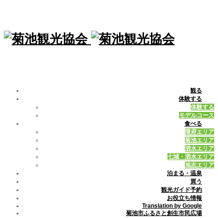
観る
体験する
体験する
モデルコース
食べる
隈府エリア
菊池エリア
泗水エリア
七城・泗水エリア
旭志エリア
泊まる・温泉
買う
観光ガイド予約
お役立ち情報
Translation by Google
菊池市ふるさと創生市民広場