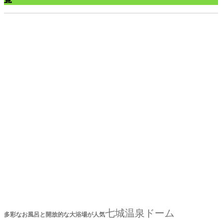
七
城
温
泉
ド
ー
ム
七城温泉ドーム
多彩なお風呂と開放的な大浴場が人気