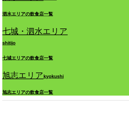
泗水エリアの飲食店一覧
七城・泗水エリア
shitijo
七城エリアの飲食店一覧
旭志エリア
kyokushi
旭志エリアの飲食店一覧
農
家
民
宿
清
水
川