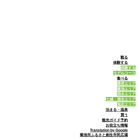
観る
体験する
体験する
モデルコース
食べる
隈府エリア
菊池エリア
泗水エリア
七城・泗水エリア
旭志エリア
泊まる・温泉
買う
観光ガイド予約
お役立ち情報
Translation by Google
菊池市ふるさと創生市民広場