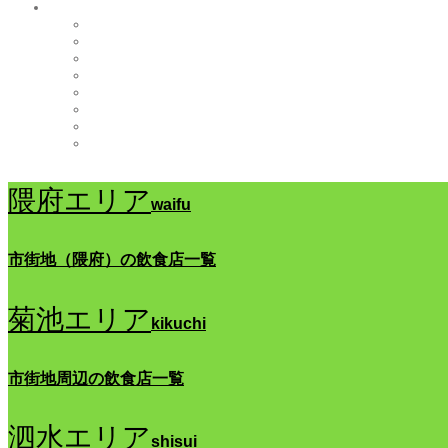
隈府エリア
waifu
市街地（隈府）の飲食店一覧
菊池エリア
kikuchi
市街地周辺の飲食店一覧
泗水エリア
shisui