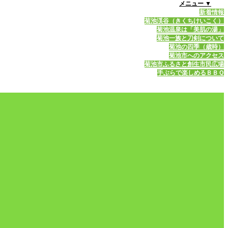
メニュー ▼
新着情報
菊池渓谷（きくちけいこく）
菊池温泉は「美肌の湯」
菊池一族と刀剣について
菊池の四季（歳時）
菊池市へのアクセス
菊池市ふるさと創生市民広場
手ぶらで楽しめるＢＢＱ