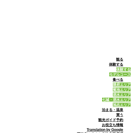
観る
体験する
体験する
モデルコース
食べる
隈府エリア
菊池エリア
泗水エリア
七城・泗水エリア
旭志エリア
泊まる・温泉
買う
観光ガイド予約
お役立ち情報
Translation by Google