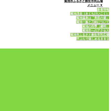
菊池市ふるさと創生市民広場
メニュー ▼
新着情報
菊池渓谷（きくちけいこく）
菊池温泉は「美肌の湯」
菊池一族と刀剣について
菊池の四季（歳時）
菊池市へのアクセス
菊池市ふるさと創生市民広場
手ぶらで楽しめるＢＢＱ