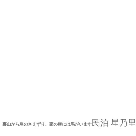
民泊 星乃
裏山から鳥のさえずり、家の横には馬がいます