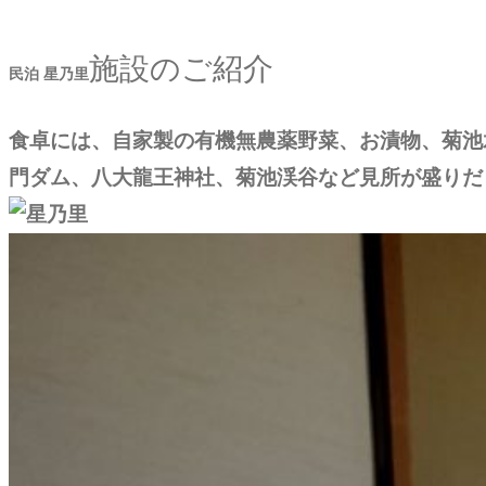
施設のご紹介
民泊 星乃里
食卓には、自家製の有機無農薬野菜、お漬物、菊池
門ダム、八大龍王神社、菊池渓谷など見所が盛りだ