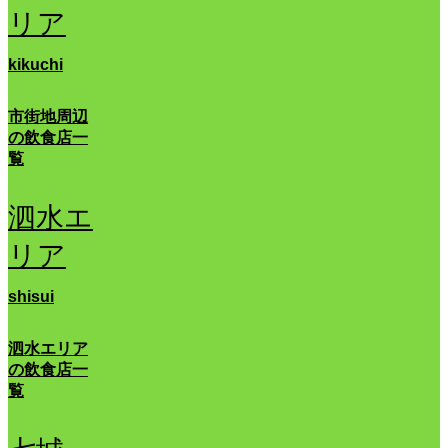
リア
kikuchi
市街地周辺
の飲食店一
覧
泗水エ
リア
shisui
泗水エリア
の飲食店一
覧