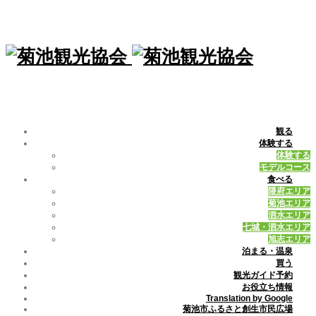
観る
体験する
体験する
モデルコース
食べる
隈府エリア
菊池エリア
泗水エリア
七城・泗水エリア
旭志エリア
泊まる・温泉
買う
観光ガイド予約
お役立ち情報
Translation by Google
菊池市ふるさと創生市民広場