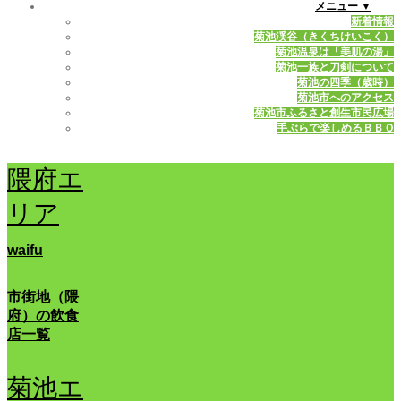
メニュー ▼
新着情報
菊池渓谷（きくちけいこく）
菊池温泉は「美肌の湯」
菊池一族と刀剣について
菊池の四季（歳時）
菊池市へのアクセス
菊池市ふるさと創生市民広場
手ぶらで楽しめるＢＢＱ
隈府エ
リア
waifu
市街地（隈
府）の飲食
店一覧
菊池エ