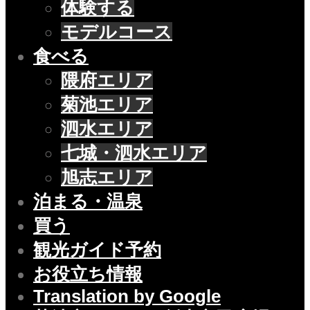
体験する
モデルコース
食べる
隈府エリア
菊池エリア
泗水エリア
七城・泗水エリア
旭志エリア
泊まる・温泉
買う
観光ガイド予約
お役立ち情報
Translation by Google