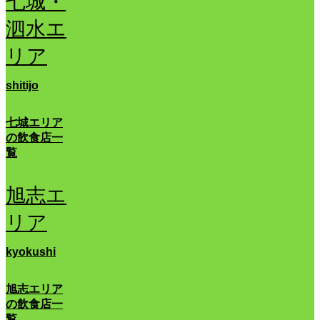
七城・
泗水エ
リア
shitijo
七城エリア
の飲食店一
覧
旭志エ
リア
kyokushi
旭志エリア
の飲食店一
覧