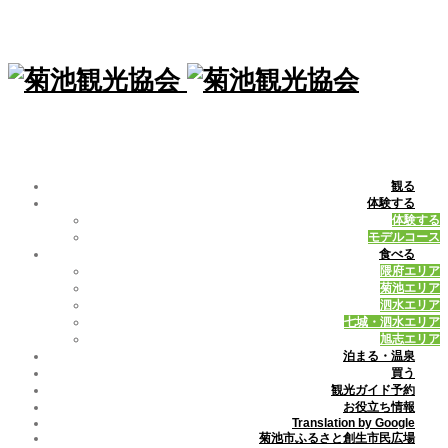
観る
体験する
体験する
モデルコース
食べる
隈府エリア
菊池エリア
泗水エリア
七城・泗水エリア
旭志エリア
泊まる・温泉
買う
観光ガイド予約
お役立ち情報
Translation by Google
菊池市ふるさと創生市民広場