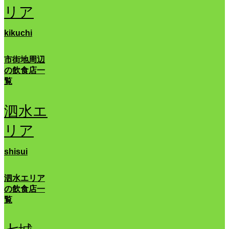
リア
kikuchi
市街地周辺
の飲食店一
覧
泗水エ
リア
shisui
泗水エリア
の飲食店一
覧