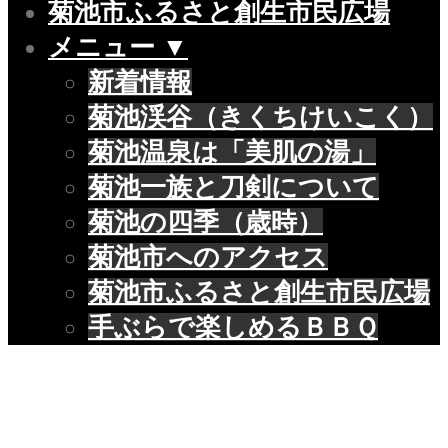
菊池市ふるさと創生市民広場
メニュー ▼
新着情報
菊池渓谷（きくちけいこく）
菊池温泉は「美肌の湯」
菊池一族と刀剣について
菊池の四季（歳時）
菊池市へのアクセス
菊池市ふるさと創生市民広場
手ぶらで楽しめるＢＢＱ