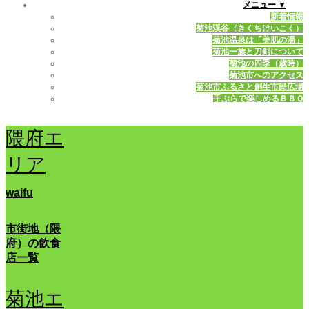
メニュー ▼
新着情報
菊池渓谷（きくちけいこく）
菊池温泉は「美肌の湯」
菊池一族と刀剣について
菊池の四季（歳時）
菊池市へのアクセス
菊池市ふるさと創生市民広場
手ぶらで楽しめるＢＢＱ
隈府エ
リア
waifu
市街地（隈
府）の飲食
店一覧
菊池エ