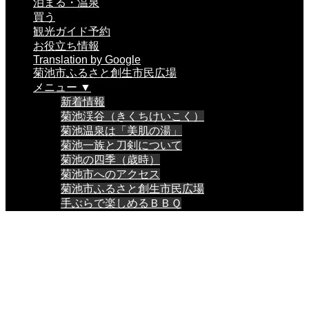
泊まる・温泉
買う
観光ガイド予約
お役立ち情報
Translation by Google
菊池市ふるさと創生市民広場
メニュー ▼
新着情報
菊池渓谷（きくちけいこく）
菊池温泉は「美肌の湯」
菊池一族と刀剣について
菊池の四季（歳時）
菊池市へのアクセス
菊池市ふるさと創生市民広場
手ぶらで楽しめるＢＢＱ