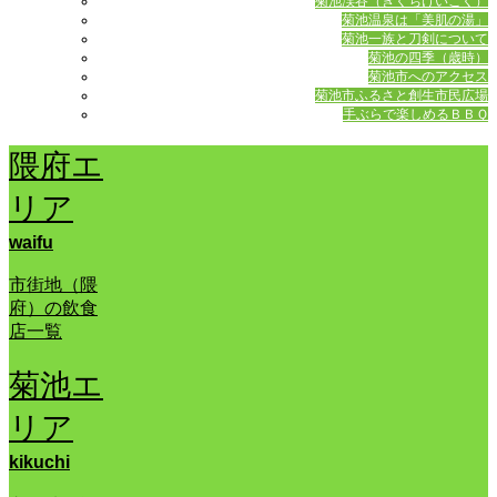
菊池渓谷（きくちけいこく）
菊池温泉は「美肌の湯」
菊池一族と刀剣について
菊池の四季（歳時）
菊池市へのアクセス
菊池市ふるさと創生市民広場
手ぶらで楽しめるＢＢＱ
隈府エ
リア
waifu
市街地（隈
府）の飲食
店一覧
菊池エ
リア
kikuchi