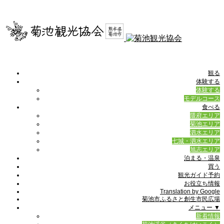
観る
体験する
体験する
モデルコース
食べる
隈府エリア
菊池エリア
泗水エリア
七城・泗水エリア
旭志エリア
泊まる・温泉
買う
観光ガイド予約
お役立ち情報
Translation by Google
菊池市ふるさと創生市民広場
メニュー ▼
新着情報