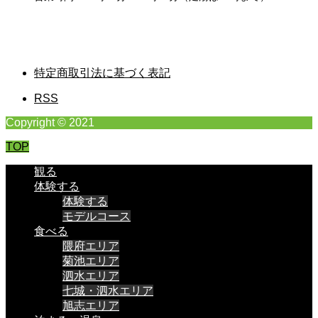
特定商取引法に基づく表記
RSS
Copyright © 2021
TOP
観る
体験する
体験する
モデルコース
食べる
隈府エリア
菊池エリア
泗水エリア
七城・泗水エリア
旭志エリア