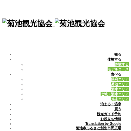
観る
体験する
体験する
モデルコース
食べる
隈府エリア
菊池エリア
泗水エリア
七城・泗水エリア
旭志エリア
泊まる・温泉
買う
観光ガイド予約
お役立ち情報
Translation by Google
菊池市ふるさと創生市民広場