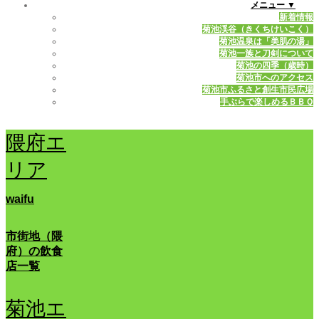
メニュー ▼
新着情報
菊池渓谷（きくちけいこく）
菊池温泉は「美肌の湯」
菊池一族と刀剣について
菊池の四季（歳時）
菊池市へのアクセス
菊池市ふるさと創生市民広場
手ぶらで楽しめるＢＢＱ
隈府エ
リア
waifu
市街地（隈
府）の飲食
店一覧
菊池エ