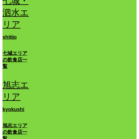
七城・
泗水エ
リア
shitijo
七城エリア
の飲食店一
覧
旭志エ
リア
kyokushi
旭志エリア
の飲食店一
覧