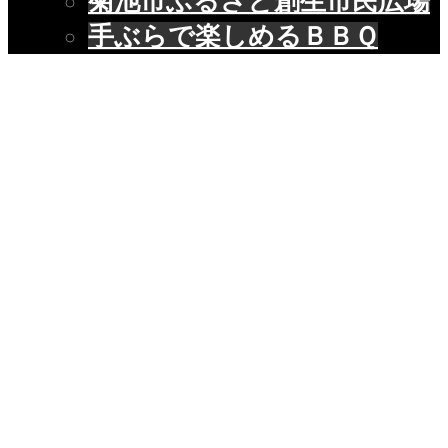
菊池市ふるさと創生市民広場
手ぶらで楽しめるＢＢＱ