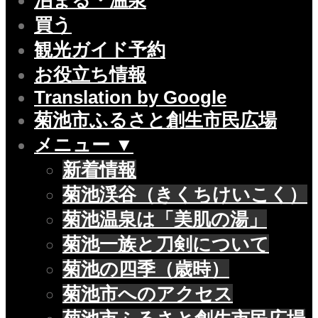
泊まる・温泉
買う
観光ガイド予約
お役立ち情報
Translation by Google
菊池市ふるさと創生市民広場
メニュー ▼
新着情報
菊池渓谷（きくちけいこく）
菊池温泉は「美肌の湯」
菊池一族と刀剣について
菊池の四季（歳時）
菊池市へのアクセス