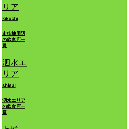
リア
kikuchi
市街地周辺
の飲食店一
覧
泗水エ
リア
shisui
泗水エリア
の飲食店一
覧