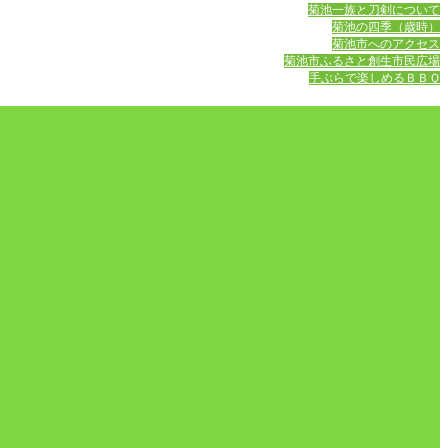
菊池一族と刀剣について
菊池の四季（歳時）
菊池市へのアクセス
菊池市ふるさと創生市民広場
手ぶらで楽しめるＢＢＱ