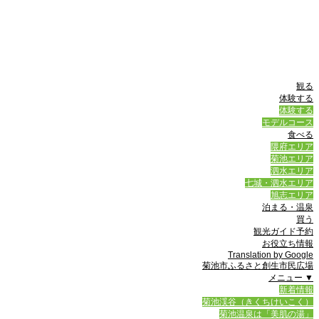
観る
体験する
体験する
モデルコース
食べる
隈府エリア
菊池エリア
泗水エリア
七城・泗水エリア
旭志エリア
泊まる・温泉
買う
観光ガイド予約
お役立ち情報
Translation by Google
菊池市ふるさと創生市民広場
メニュー ▼
新着情報
菊池渓谷（きくちけいこく）
菊池温泉は「美肌の湯」