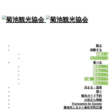
観る
体験する
体験する
モデルコース
食べる
隈府エリア
菊池エリア
泗水エリア
七城・泗水エリア
旭志エリア
泊まる・温泉
買う
観光ガイド予約
お役立ち情報
Translation by Google
菊池市ふるさと創生市民広場