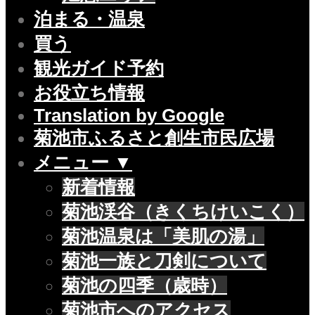
泊まる・温泉
買う
観光ガイド予約
お役立ち情報
Translation by Google
菊池市ふるさと創生市民広場
メニュー ▼
新着情報
菊池渓谷（きくちけいこく）
菊池温泉は「美肌の湯」
菊池一族と刀剣について
菊池の四季（歳時）
菊池市へのアクセス