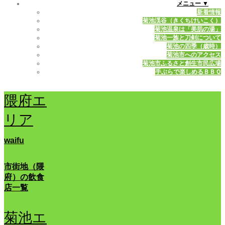
メニュー ▼
新着情報
菊池渓谷（きくちけいこく）
菊池温泉は「美肌の湯」
菊池一族と刀剣について
菊池の四季（歳時）
菊池市へのアクセス
菊池市ふるさと創生市民広場
手ぶらで楽しめるＢＢＱ
隈府エ
リア
waifu
市街地（隈
府）の飲食
店一覧
菊池エ