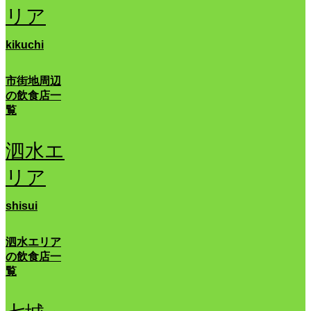
リア
kikuchi
市街地周辺
の飲食店一
覧
泗水エ
リア
shisui
泗水エリア
の飲食店一
覧