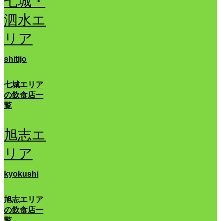
七城・
泗水エ
リア
shitijo
七城エリア
の飲食店一
覧
旭志エ
リア
kyokushi
旭志エリア
の飲食店一
覧