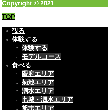
Copyright © 2021
TOP
観る
体験する
体験する
モデルコース
食べる
隈府エリア
菊池エリア
泗水エリア
七城・泗水エリア
旭志エリア