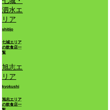
七城・
泗水エ
リア
shitijo
七城エリア
の飲食店一
覧
旭志エ
リア
kyokushi
旭志エリア
の飲食店一
覧