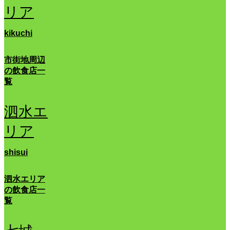
リア
kikuchi
市街地周辺
の飲食店一
覧
泗水エ
リア
shisui
泗水エリア
の飲食店一
覧