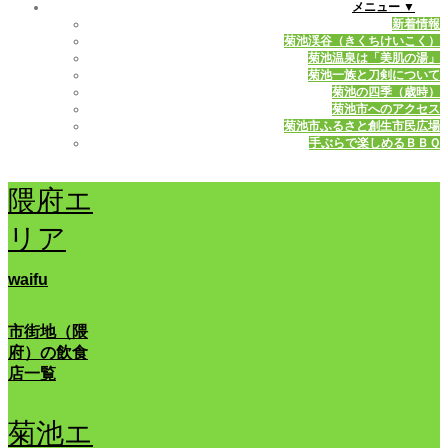
メニュー ▼
新着情報
菊池渓谷（きくちけいこく）
菊池温泉は「美肌の湯」
菊池一族と刀剣について
菊池の四季（歳時）
菊池市へのアクセス
菊池市ふるさと創生市民広場
手ぶらで楽しめるＢＢＱ
隈府エ
リア
waifu
市街地（隈
府）の飲食
店一覧
菊池エ