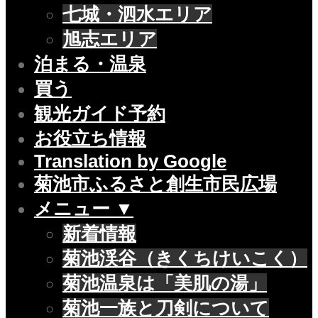
七城・泗水エリア
旭志エリア
泊まる・温泉
買う
観光ガイド予約
お役立ち情報
Translation by Google
菊池市ふるさと創生市民広場
メニュー ▼
新着情報
菊池渓谷（きくちけいこく）
菊池温泉は「美肌の湯」
菊池一族と刀剣について