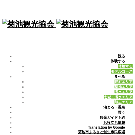
観る
体験する
体験する
モデルコース
食べる
隈府エリア
菊池エリア
泗水エリア
七城・泗水エリア
旭志エリア
泊まる・温泉
買う
観光ガイド予約
お役立ち情報
Translation by Google
菊池市ふるさと創生市民広場