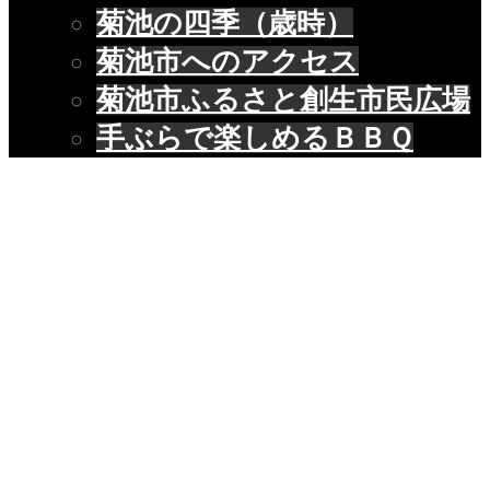
菊池の四季（歳時）
菊池市へのアクセス
菊池市ふるさと創生市民広場
手ぶらで楽しめるＢＢＱ