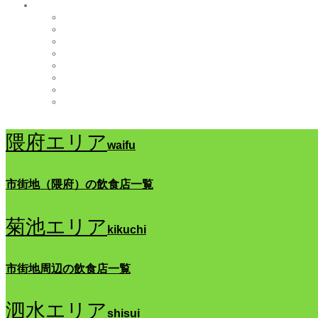
隈府エリア
waifu
市街地（隈府）の飲食店一覧
菊池エリア
kikuchi
市街地周辺の飲食店一覧
泗水エリア
shisui