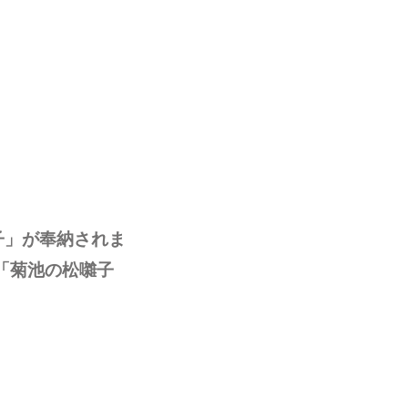
子」が奉納されま
「菊池の松囃子