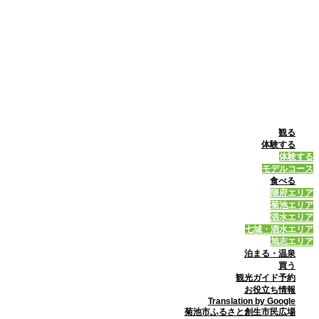
観る
体験する
体験する
モデルコース
食べる
隈府エリア
菊池エリア
泗水エリア
七城・泗水エリア
旭志エリア
泊まる・温泉
買う
観光ガイド予約
お役立ち情報
Translation by Google
菊池市ふるさと創生市民広場