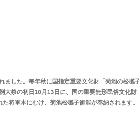
れました。毎年秋に国指定重要文化財「菊池の松囃
例大祭の初日10月13日に、国の重要無形民俗文化財
られた将軍木にむけ、菊池松囃子御能が奉納されます。