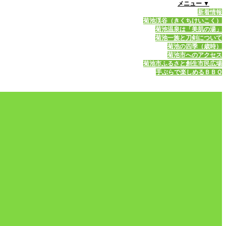
メニュー ▼
新着情報
菊池渓谷（きくちけいこく）
菊池温泉は「美肌の湯」
菊池一族と刀剣について
菊池の四季（歳時）
菊池市へのアクセス
菊池市ふるさと創生市民広場
手ぶらで楽しめるＢＢＱ