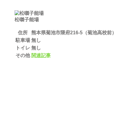
松囃子能場
住所
熊本県菊池市隈府216-5（菊池高校前）
駐車場
無し
トイレ
無し
その他
関連記事