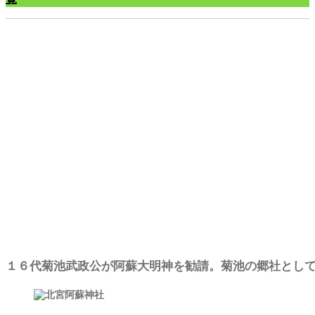
北宮神社
１６代菊池武政公が阿蘇大明神を勧請。菊池の郷社とし