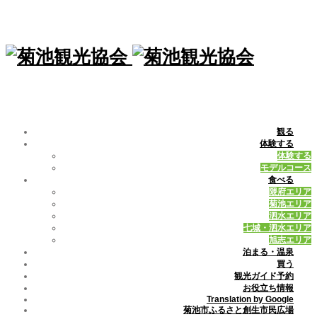
観る
体験する
体験する
モデルコース
食べる
隈府エリア
菊池エリア
泗水エリア
七城・泗水エリア
旭志エリア
泊まる・温泉
買う
観光ガイド予約
お役立ち情報
Translation by Google
菊池市ふるさと創生市民広場