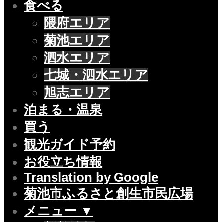
食べる
隈府エリア
菊池エリア
泗水エリア
七城・泗水エリア
旭志エリア
泊まる・温泉
買う
観光ガイド予約
お役立ち情報
Translation by Google
菊池市ふるさと創生市民広場
メニュー ▼