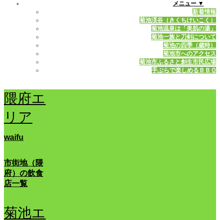
メニュー ▼
新着情報
菊池渓谷（きくちけいこく）
菊池温泉は「美肌の湯」
菊池一族と刀剣について
菊池の四季（歳時）
菊池市へのアクセス
菊池市ふるさと創生市民広場
手ぶらで楽しめるＢＢＱ
隈府エ
リア
waifu
市街地（隈
府）の飲食
店一覧
菊池エ