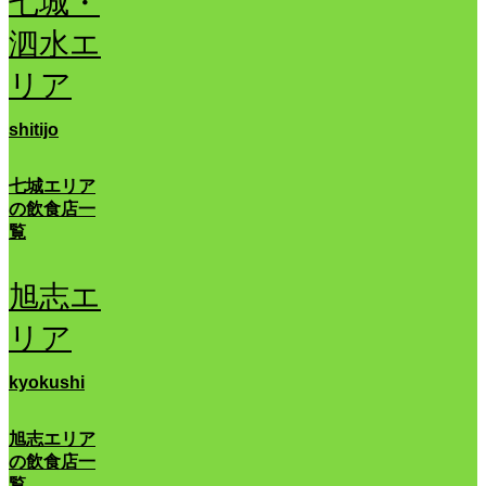
七城・
泗水エ
リア
shitijo
七城エリア
の飲食店一
覧
旭志エ
リア
kyokushi
旭志エリア
の飲食店一
覧