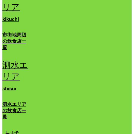
リア
kikuchi
市街地周辺
の飲食店一
覧
泗水エ
リア
shisui
泗水エリア
の飲食店一
覧