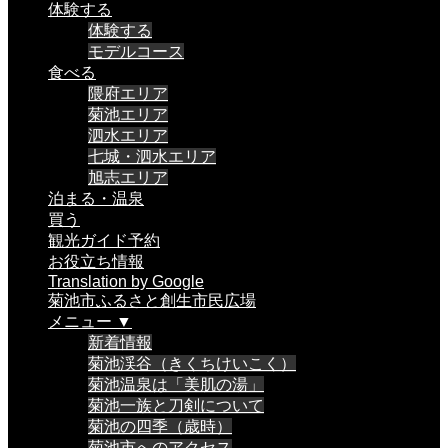
体験する
体験する
モデルコース
食べる
隈府エリア
菊池エリア
泗水エリア
七城・泗水エリア
旭志エリア
泊まる・温泉
買う
観光ガイド予約
お役立ち情報
Translation by Google
菊池市ふるさと創生市民広場
メニュー ▼
新着情報
菊池渓谷（きくちけいこく）
菊池温泉は「美肌の湯」
菊池一族と刀剣について
菊池の四季（歳時）
菊池市へのアクセス