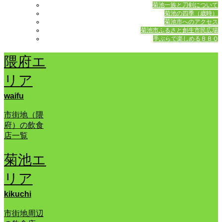
菊池一族と刀剣について
菊池の四季（歳時）
菊池市へのアクセス
菊池市ふるさと創生市民広場
手ぶらで楽しめるＢＢＱ
隈府エ
リア
waifu
市街地（隈
府）の飲食
店一覧
菊池エ
リア
kikuchi
市街地周辺