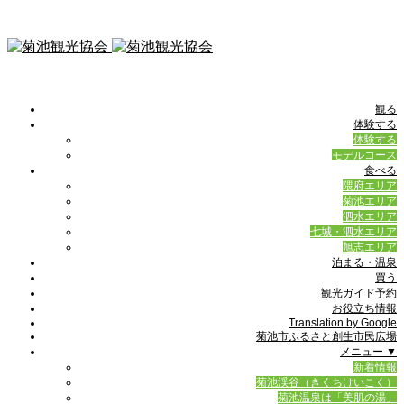
観る
体験する
体験する
モデルコース
食べる
隈府エリア
菊池エリア
泗水エリア
七城・泗水エリア
旭志エリア
泊まる・温泉
買う
観光ガイド予約
お役立ち情報
Translation by Google
菊池市ふるさと創生市民広場
メニュー ▼
新着情報
菊池渓谷（きくちけいこく）
菊池温泉は「美肌の湯」