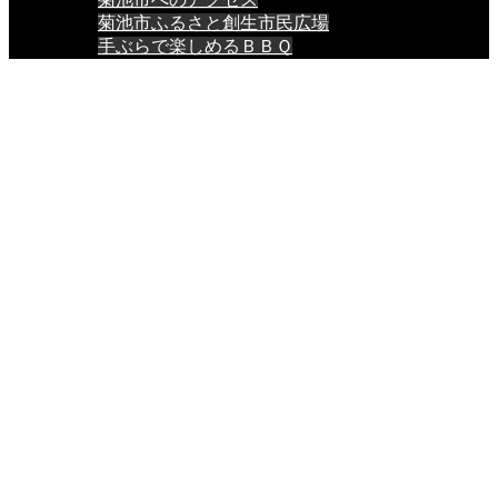
菊池市ふるさと創生市民広場
手ぶらで楽しめるＢＢＱ