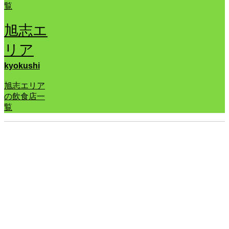
覧
旭志エ
リア
kyokushi
旭志エリア
の飲食店一
覧
菊池公園