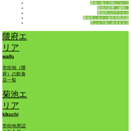
菊池一族と刀剣について
菊池の四季（歳時）
菊池市へのアクセス
菊池市ふるさと創生市民広場
手ぶらで楽しめるＢＢＱ
隈府エ
リア
waifu
市街地（隈
府）の飲食
店一覧
菊池エ
リア
kikuchi
市街地周辺