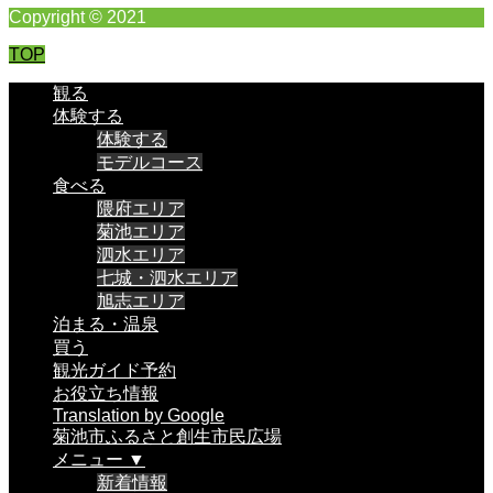
Copyright © 2021
TOP
観る
体験する
体験する
モデルコース
食べる
隈府エリア
菊池エリア
泗水エリア
七城・泗水エリア
旭志エリア
泊まる・温泉
買う
観光ガイド予約
お役立ち情報
Translation by Google
菊池市ふるさと創生市民広場
メニュー ▼
新着情報