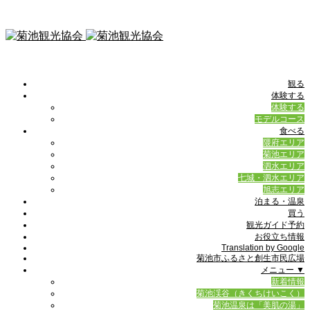
観る
体験する
体験する
モデルコース
食べる
隈府エリア
菊池エリア
泗水エリア
七城・泗水エリア
旭志エリア
泊まる・温泉
買う
観光ガイド予約
お役立ち情報
Translation by Google
菊池市ふるさと創生市民広場
メニュー ▼
新着情報
菊池渓谷（きくちけいこく）
菊池温泉は「美肌の湯」