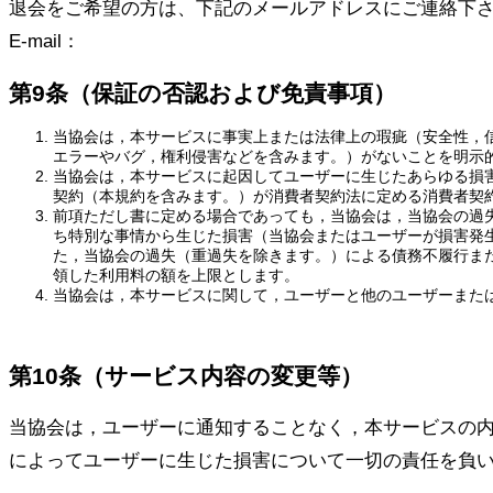
退会をご希望の方は、下記のメールアドレスにご連絡下
E-mail：
第9条（保証の否認および免責事項）
当協会は，本サービスに事実上または法律上の瑕疵（安全性，
エラーやバグ，権利侵害などを含みます。）がないことを明示
当協会は，本サービスに起因してユーザーに生じたあらゆる損
契約（本規約を含みます。）が消費者契約法に定める消費者契
前項ただし書に定める場合であっても，当協会は，当協会の過
ち特別な事情から生じた損害（当協会またはユーザーが損害発
た，当協会の過失（重過失を除きます。）による債務不履行ま
領した利用料の額を上限とします。
当協会は，本サービスに関して，ユーザーと他のユーザーまた
第10条（サービス内容の変更等）
当協会は，ユーザーに通知することなく，本サービスの
によってユーザーに生じた損害について一切の責任を負