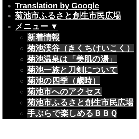
Translation by Google
菊池市ふるさと創生市民広場
メニュー ▼
新着情報
菊池渓谷（きくちけいこく）
菊池温泉は「美肌の湯」
菊池一族と刀剣について
菊池の四季（歳時）
菊池市へのアクセス
菊池市ふるさと創生市民広場
手ぶらで楽しめるＢＢＱ