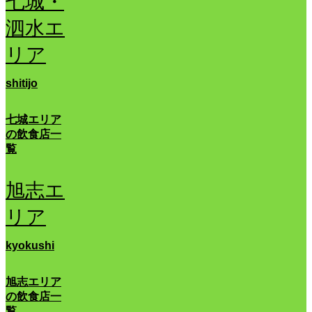
七城・
泗水エ
リア
shitijo
七城エリア
の飲食店一
覧
旭志エ
リア
kyokushi
旭志エリア
の飲食店一
覧