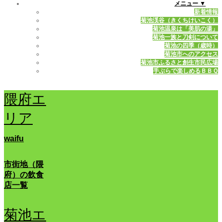
メニュー ▼
新着情報
菊池渓谷（きくちけいこく）
菊池温泉は「美肌の湯」
菊池一族と刀剣について
菊池の四季（歳時）
菊池市へのアクセス
菊池市ふるさと創生市民広場
手ぶらで楽しめるＢＢＱ
隈府エ
リア
waifu
市街地（隈
府）の飲食
店一覧
菊池エ