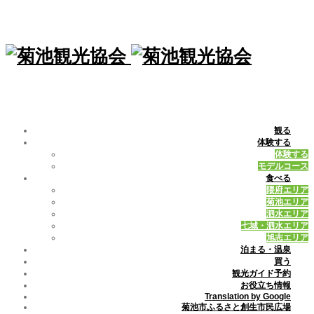
観る
体験する
体験する
モデルコース
食べる
隈府エリア
菊池エリア
泗水エリア
七城・泗水エリア
旭志エリア
泊まる・温泉
買う
観光ガイド予約
お役立ち情報
Translation by Google
菊池市ふるさと創生市民広場