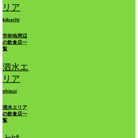
リア
kikuchi
市街地周辺
の飲食店一
覧
泗水エ
リア
shisui
泗水エリア
の飲食店一
覧