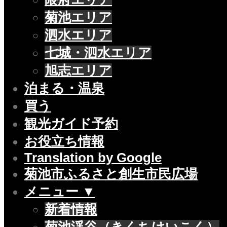
菊池エリア
泗水エリア
七城・泗水エリア
旭志エリア
泊まる・温泉
買う
観光ガイド予約
お役立ち情報
Translation by Google
菊池市ふるさと創生市民広場
メニュー ▼
新着情報