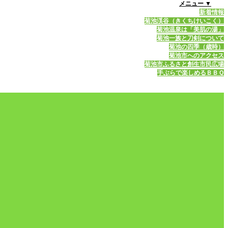
メニュー ▼
新着情報
菊池渓谷（きくちけいこく）
菊池温泉は「美肌の湯」
菊池一族と刀剣について
菊池の四季（歳時）
菊池市へのアクセス
菊池市ふるさと創生市民広場
手ぶらで楽しめるＢＢＱ