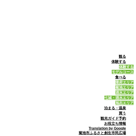
観る
体験する
体験する
モデルコース
食べる
隈府エリア
菊池エリア
泗水エリア
七城・泗水エリア
旭志エリア
泊まる・温泉
買う
観光ガイド予約
お役立ち情報
Translation by Google
菊池市ふるさと創生市民広場