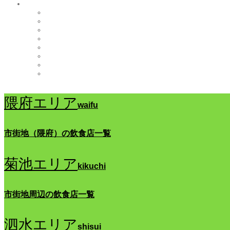
隈府エリア
waifu
市街地（隈府）の飲食店一覧
菊池エリア
kikuchi
市街地周辺の飲食店一覧
泗水エリア
shisui