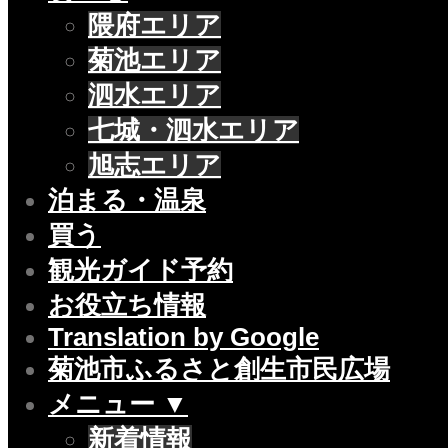
隈府エリア
菊池エリア
泗水エリア
七城・泗水エリア
旭志エリア
泊まる・温泉
買う
観光ガイド予約
お役立ち情報
Translation by Google
菊池市ふるさと創生市民広場
メニュー ▼
新着情報