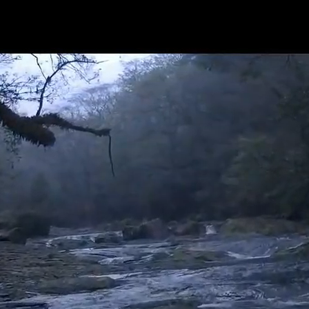
一般社団法人 菊池観光協会
〒861-1331 熊本県菊池市隈府1273-1
TEL：0968-25-0513
休館日：毎週火曜日（祝日の場合は翌日）
営業時間：10時00分～17時00分（足湯は18時まで）