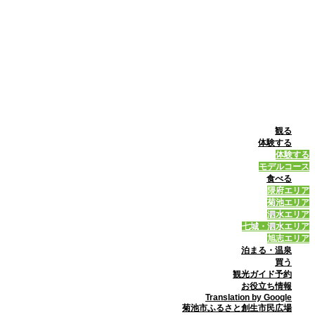
観る
体験する
体験する
モデルコース
食べる
隈府エリア
菊池エリア
泗水エリア
七城・泗水エリア
旭志エリア
泊まる・温泉
買う
観光ガイド予約
お役立ち情報
Translation by Google
菊池市ふるさと創生市民広場