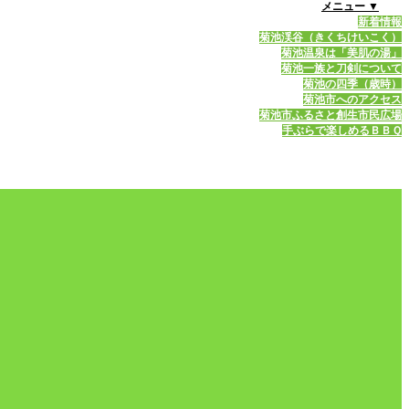
メニュー ▼
新着情報
菊池渓谷（きくちけいこく）
菊池温泉は「美肌の湯」
菊池一族と刀剣について
菊池の四季（歳時）
菊池市へのアクセス
菊池市ふるさと創生市民広場
手ぶらで楽しめるＢＢＱ