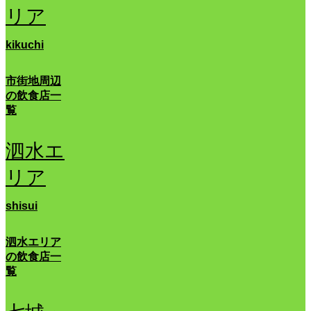
リア
kikuchi
市街地周辺
の飲食店一
覧
泗水エ
リア
shisui
泗水エリア
の飲食店一
覧