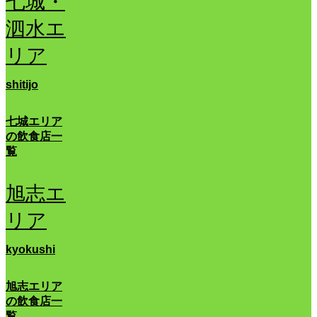
七城・
泗水エ
リア
shitijo
七城エリア
の飲食店一
覧
旭志エ
リア
kyokushi
旭志エリア
の飲食店一
覧