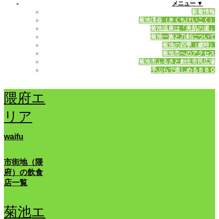
メニュー ▼
新着情報
菊池渓谷（きくちけいこく）
菊池温泉は「美肌の湯」
菊池一族と刀剣について
菊池の四季（歳時）
菊池市へのアクセス
菊池市ふるさと創生市民広場
手ぶらで楽しめるＢＢＱ
隈府エ
リア
waifu
市街地（隈
府）の飲食
店一覧
菊池エ