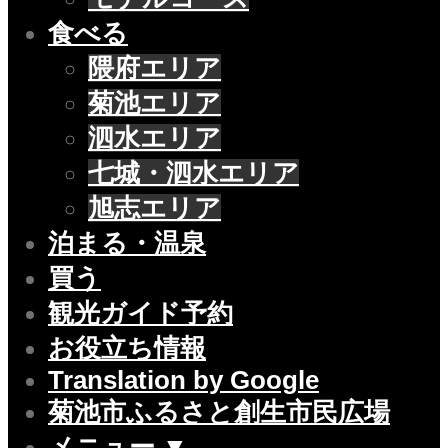
食べる
隈府エリア
菊池エリア
泗水エリア
七城・泗水エリア
旭志エリア
泊まる・温泉
買う
観光ガイド予約
お役立ち情報
Translation by Google
菊池市ふるさと創生市民広場
メニュー ▼