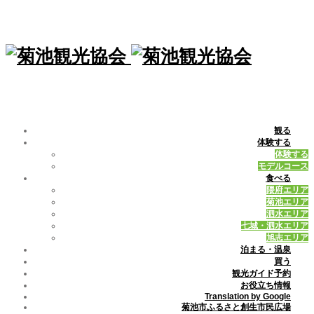
観る
体験する
体験する
モデルコース
食べる
隈府エリア
菊池エリア
泗水エリア
七城・泗水エリア
旭志エリア
泊まる・温泉
買う
観光ガイド予約
お役立ち情報
Translation by Google
菊池市ふるさと創生市民広場