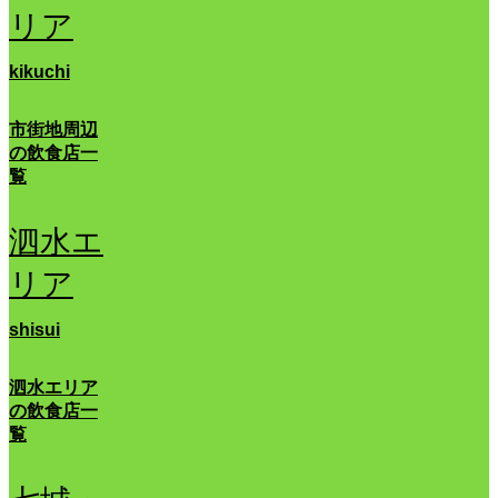
リア
kikuchi
市街地周辺
の飲食店一
覧
泗水エ
リア
shisui
泗水エリア
の飲食店一
覧