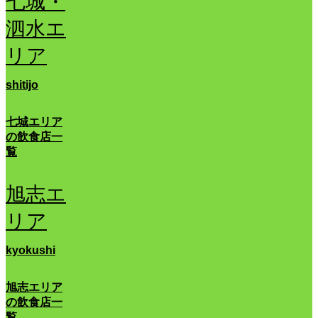
七城・
泗水エ
リア
shitijo
七城エリア
の飲食店一
覧
旭志エ
リア
kyokushi
旭志エリア
の飲食店一
覧