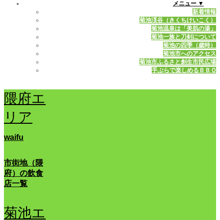
メニュー ▼
新着情報
菊池渓谷（きくちけいこく）
菊池温泉は「美肌の湯」
菊池一族と刀剣について
菊池の四季（歳時）
菊池市へのアクセス
菊池市ふるさと創生市民広場
手ぶらで楽しめるＢＢＱ
隈府エ
リア
waifu
市街地（隈
府）の飲食
店一覧
菊池エ