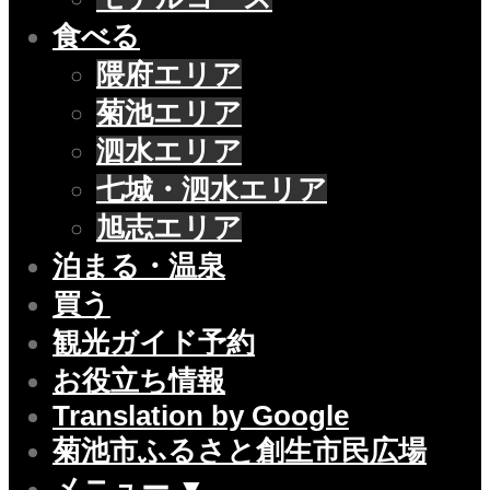
食べる
隈府エリア
菊池エリア
泗水エリア
七城・泗水エリア
旭志エリア
泊まる・温泉
買う
観光ガイド予約
お役立ち情報
Translation by Google
菊池市ふるさと創生市民広場
メニュー ▼