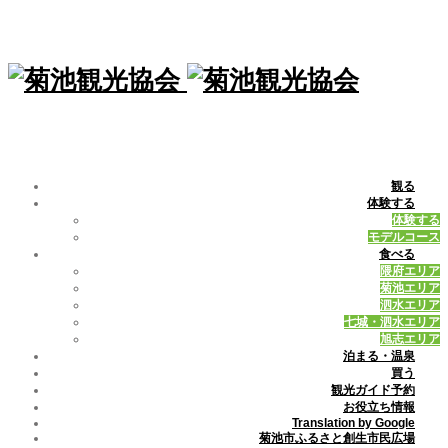
観る
体験する
体験する
モデルコース
食べる
隈府エリア
菊池エリア
泗水エリア
七城・泗水エリア
旭志エリア
泊まる・温泉
買う
観光ガイド予約
お役立ち情報
Translation by Google
菊池市ふるさと創生市民広場