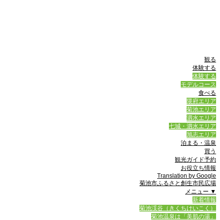
観る
体験する
体験する
モデルコース
食べる
隈府エリア
菊池エリア
泗水エリア
七城・泗水エリア
旭志エリア
泊まる・温泉
買う
観光ガイド予約
お役立ち情報
Translation by Google
菊池市ふるさと創生市民広場
メニュー ▼
新着情報
菊池渓谷（きくちけいこく）
菊池温泉は「美肌の湯」