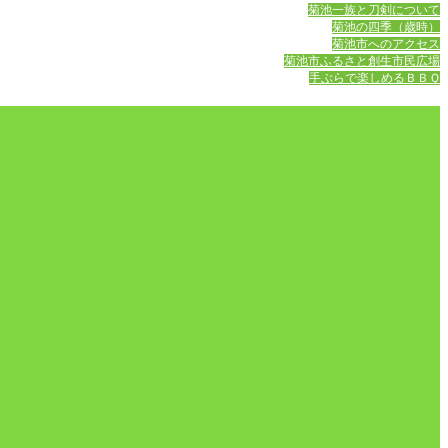
菊池一族と刀剣について
菊池の四季（歳時）
菊池市へのアクセス
菊池市ふるさと創生市民広場
手ぶらで楽しめるＢＢＱ