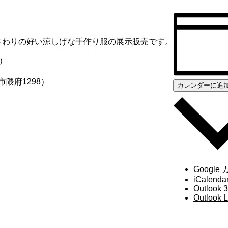
さわりの好い涼しげな手作り服の展示販売です。
）
隈府1298）
カレンダーに追
Google
iCalenda
Outlook 
Outlook L