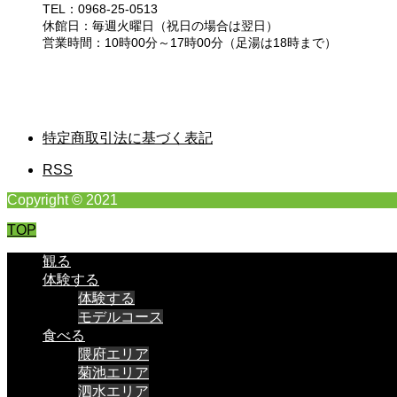
TEL：0968-25-0513
休館日：毎週火曜日（祝日の場合は翌日）
営業時間：10時00分～17時00分（足湯は18時まで）
特定商取引法に基づく表記
RSS
Copyright © 2021
TOP
観る
体験する
体験する
モデルコース
食べる
隈府エリア
菊池エリア
泗水エリア