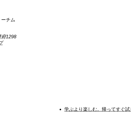
リーチム
府1298
プ
学ぶより楽しむ。帰ってすぐ試