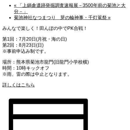
«
「上鍋倉遺跡発掘調査速報展－3500年前の菊池と大
分－」
菊池神社なつまつり 芽の輪神事・千灯篭祭
»
みんなで楽しく！田んぼの中でPK合戦！
第1回：7月20日(月祝・海の日)
第2回：8月23日(日)
※事前申込み制です。
場所：熊本県菊池市龍門(旧龍門小学校横)
時間：10時キックオフ
※雨、雷の際は中止となります。
詳しくはこちら