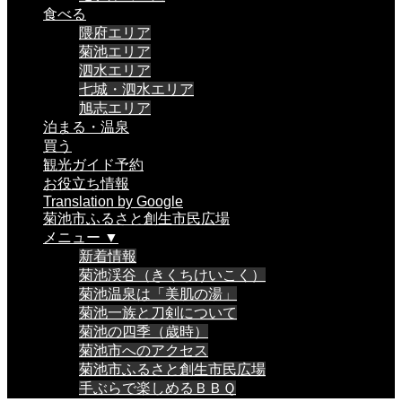
食べる
隈府エリア
菊池エリア
泗水エリア
七城・泗水エリア
旭志エリア
泊まる・温泉
買う
観光ガイド予約
お役立ち情報
Translation by Google
菊池市ふるさと創生市民広場
メニュー ▼
新着情報
菊池渓谷（きくちけいこく）
菊池温泉は「美肌の湯」
菊池一族と刀剣について
菊池の四季（歳時）
菊池市へのアクセス
菊池市ふるさと創生市民広場
手ぶらで楽しめるＢＢＱ