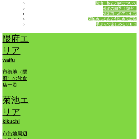
菊池一族と刀剣について
菊池の四季（歳時）
菊池市へのアクセス
菊池市ふるさと創生市民広場
手ぶらで楽しめるＢＢＱ
隈府エ
リア
waifu
市街地（隈
府）の飲食
店一覧
菊池エ
リア
kikuchi
市街地周辺