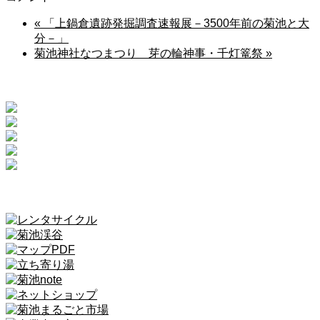
«
「上鍋倉遺跡発掘調査速報展－3500年前の菊池と大
分－」
菊池神社なつまつり 芽の輪神事・千灯篭祭
»