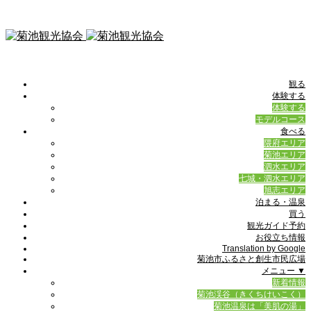
観る
体験する
体験する
モデルコース
食べる
隈府エリア
菊池エリア
泗水エリア
七城・泗水エリア
旭志エリア
泊まる・温泉
買う
観光ガイド予約
お役立ち情報
Translation by Google
菊池市ふるさと創生市民広場
メニュー ▼
新着情報
菊池渓谷（きくちけいこく）
菊池温泉は「美肌の湯」