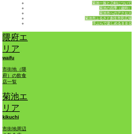
菊池一族と刀剣について
菊池の四季（歳時）
菊池市へのアクセス
菊池市ふるさと創生市民広場
手ぶらで楽しめるＢＢＱ
隈府エ
リア
waifu
市街地（隈
府）の飲食
店一覧
菊池エ
リア
kikuchi
市街地周辺