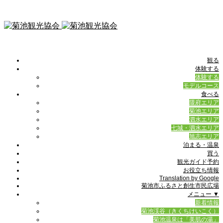
観る
体験する
体験する
モデルコース
食べる
隈府エリア
菊池エリア
泗水エリア
七城・泗水エリア
旭志エリア
泊まる・温泉
買う
観光ガイド予約
お役立ち情報
Translation by Google
菊池市ふるさと創生市民広場
メニュー ▼
新着情報
菊池渓谷（きくちけいこく）
菊池温泉は「美肌の湯」