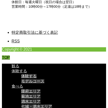
休館日：毎週火曜日（祝日の場合は翌日）
営業時間：10時00分～17時00分（足湯は18時まで）
特定商取引法に基づく表記
RSS
Copyright © 2021
TOP
観る
体験する
体験する
モデルコース
食べる
隈府エリア
菊池エリア
泗水エリア
七城・泗水エリア