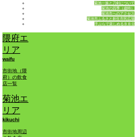
菊池一族と刀剣について
菊池の四季（歳時）
菊池市へのアクセス
菊池市ふるさと創生市民広場
手ぶらで楽しめるＢＢＱ
隈府エ
リア
waifu
市街地（隈
府）の飲食
店一覧
菊池エ
リア
kikuchi
市街地周辺