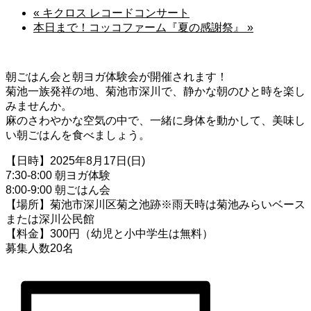
«
キクロス レコードコンサート
本日まで！コッコファーム『夏の感謝祭』
»
朝ごはん会と朝ヨガ体験会が開催されます！
菊池一族発祥の地、菊池市深川で、静かな朝のひと時を楽し
みませんか。
麻のさわやかな空気の中で、一緒に身体を動かして、美味し
い朝ごはんを食べましょう。
【日時】2025年8月17日(日)
7:30-8:00 朝ヨガ体験
8:00-9:00 朝ごはん会
【場所】菊池市深川区菊之池跡※雨天時は菊池みらいベース
または深川公民館
【料金】300円（幼児と小中学生は無料）
募集人数20名