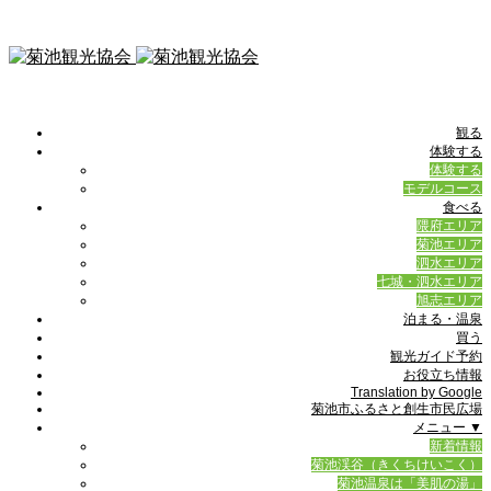
観る
体験する
体験する
モデルコース
食べる
隈府エリア
菊池エリア
泗水エリア
七城・泗水エリア
旭志エリア
泊まる・温泉
買う
観光ガイド予約
お役立ち情報
Translation by Google
菊池市ふるさと創生市民広場
メニュー ▼
新着情報
菊池渓谷（きくちけいこく）
菊池温泉は「美肌の湯」