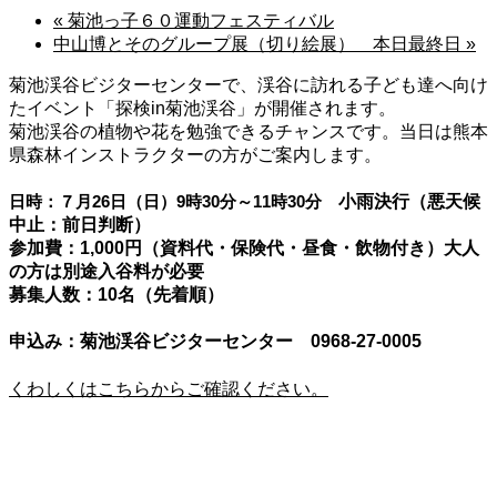
«
菊池っ子６０運動フェスティバル
中山博とそのグループ展（切り絵展） 本日最終日
»
菊池渓谷ビジターセンターで、渓谷に訪れる子ども達へ向け
たイベント「探検in菊池渓谷」が開催されます。
菊池渓谷の植物や花を勉強できるチャンスです。当日は熊本
県森林インストラクターの方がご案内します。
日時：７月26日（日）9時30分～11時30分
小雨決行（悪天候
中止：前日判断）
参加費：1,000円（資料代・保険代・昼食・飲物付き）大人
の方は別途入谷料が必要
募集人数：10名（先着順）
申込み：菊池渓谷ビジターセンター 0968-27-0005
くわしくはこちらからご確認ください。