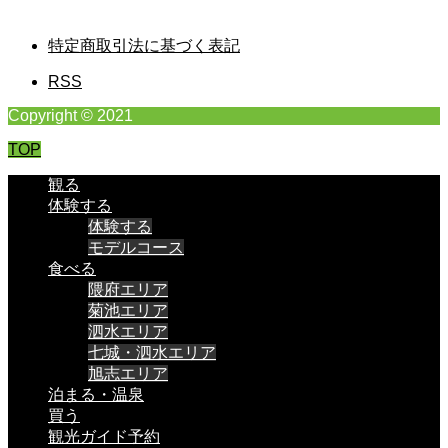
特定商取引法に基づく表記
RSS
Copyright © 2021
TOP
観る
体験する
体験する
モデルコース
食べる
隈府エリア
菊池エリア
泗水エリア
七城・泗水エリア
旭志エリア
泊まる・温泉
買う
観光ガイド予約