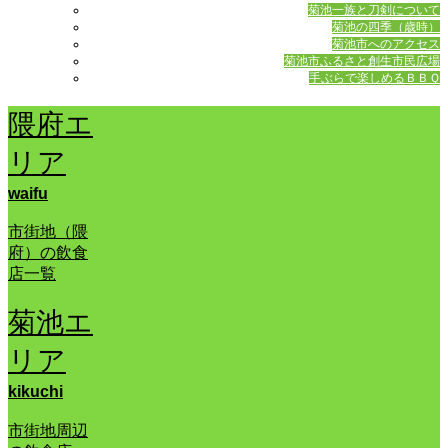
菊池一族と刀剣について
菊池の四季（歳時）
菊池市へのアクセス
菊池市ふるさと創生市民広場
手ぶらで楽しめるＢＢＱ
隈府エ
リア
waifu
市街地（隈
府）の飲食
店一覧
菊池エ
リア
kikuchi
市街地周辺