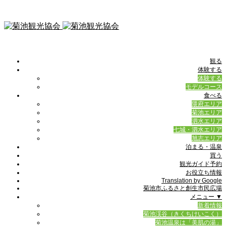
観る
体験する
体験する
モデルコース
食べる
隈府エリア
菊池エリア
泗水エリア
七城・泗水エリア
旭志エリア
泊まる・温泉
買う
観光ガイド予約
お役立ち情報
Translation by Google
菊池市ふるさと創生市民広場
メニュー ▼
新着情報
菊池渓谷（きくちけいこく）
菊池温泉は「美肌の湯」