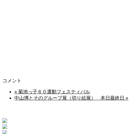
コメント
«
菊池っ子６０運動フェスティバル
中山博とそのグループ展（切り絵展） 本日最終日
»