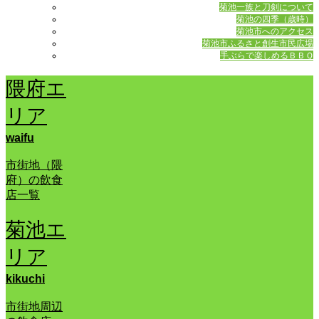
菊池一族と刀剣について
菊池の四季（歳時）
菊池市へのアクセス
菊池市ふるさと創生市民広場
手ぶらで楽しめるＢＢＱ
隈府エ
リア
waifu
市街地（隈
府）の飲食
店一覧
菊池エ
リア
kikuchi
市街地周辺