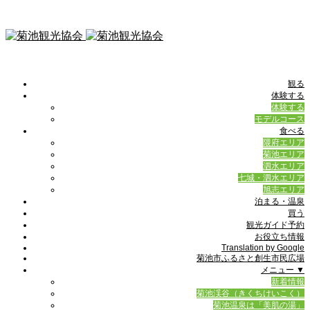
観る
体験する
体験する
モデルコース
食べる
隈府エリア
菊池エリア
泗水エリア
七城・泗水エリア
旭志エリア
泊まる・温泉
買う
観光ガイド予約
お役立ち情報
Translation by Google
菊池市ふるさと創生市民広場
メニュー ▼
新着情報
菊池渓谷（きくちけいこく）
菊池温泉は「美肌の湯」