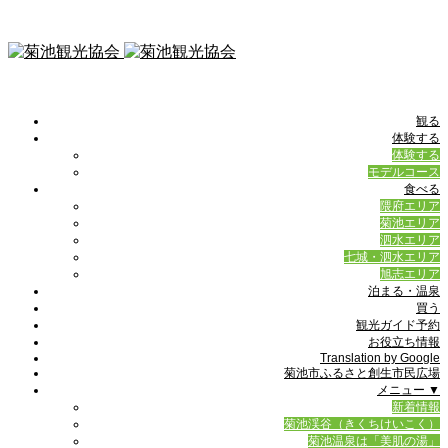
観る
体験する
体験する
モデルコース
食べる
隈府エリア
菊池エリア
泗水エリア
七城・泗水エリア
旭志エリア
泊まる・温泉
買う
観光ガイド予約
お役立ち情報
Translation by Google
菊池市ふるさと創生市民広場
メニュー ▼
新着情報
菊池渓谷（きくちけいこく）
菊池温泉は「美肌の湯」