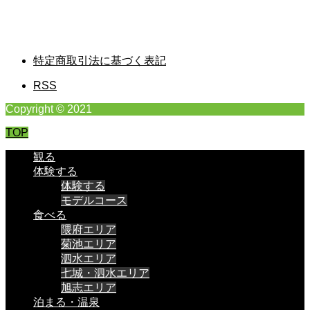
特定商取引法に基づく表記
RSS
Copyright © 2021
TOP
観る
体験する
体験する
モデルコース
食べる
隈府エリア
菊池エリア
泗水エリア
七城・泗水エリア
旭志エリア
泊まる・温泉