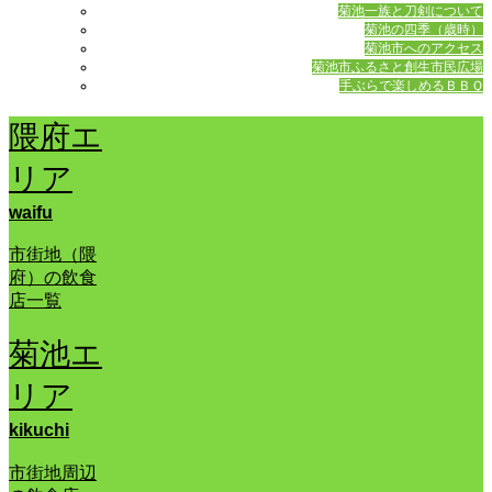
菊池一族と刀剣について
菊池の四季（歳時）
菊池市へのアクセス
菊池市ふるさと創生市民広場
手ぶらで楽しめるＢＢＱ
隈府エ
リア
waifu
市街地（隈
府）の飲食
店一覧
菊池エ
リア
kikuchi
市街地周辺