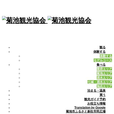
観る
体験する
体験する
モデルコース
食べる
隈府エリア
菊池エリア
泗水エリア
七城・泗水エリア
旭志エリア
泊まる・温泉
買う
観光ガイド予約
お役立ち情報
Translation by Google
菊池市ふるさと創生市民広場