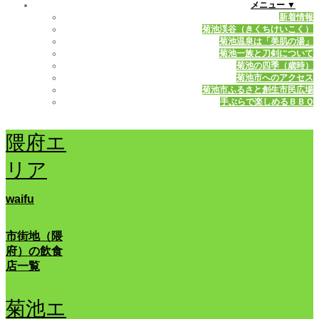
メニュー ▼
新着情報
菊池渓谷（きくちけいこく）
菊池温泉は「美肌の湯」
菊池一族と刀剣について
菊池の四季（歳時）
菊池市へのアクセス
菊池市ふるさと創生市民広場
手ぶらで楽しめるＢＢＱ
隈府エ
リア
waifu
市街地（隈
府）の飲食
店一覧
菊池エ