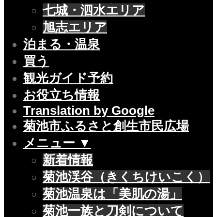
七城・泗水エリア
旭志エリア
泊まる・温泉
買う
観光ガイド予約
お役立ち情報
Translation by Google
菊池市ふるさと創生市民広場
メニュー ▼
新着情報
菊池渓谷（きくちけいこく）
菊池温泉は「美肌の湯」
菊池一族と刀剣について