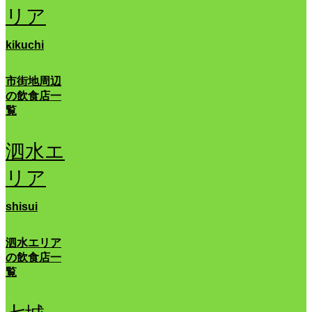
リア
kikuchi
市街地周辺
の飲食店一
覧
泗水エ
リア
shisui
泗水エリア
の飲食店一
覧