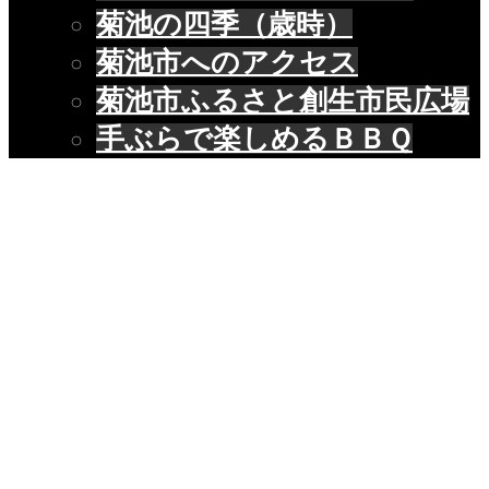
菊池の四季（歳時）
菊池市へのアクセス
菊池市ふるさと創生市民広場
手ぶらで楽しめるＢＢＱ