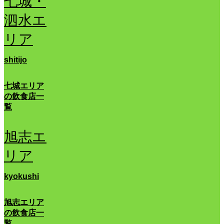
七城・
泗水エ
リア
shitijo
七城エリア
の飲食店一
覧
旭志エ
リア
kyokushi
旭志エリア
の飲食店一
覧