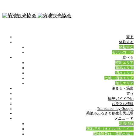
観る
体験する
体験する
モデルコース
食べる
隈府エリア
菊池エリア
泗水エリア
七城・泗水エリア
旭志エリア
泊まる・温泉
買う
観光ガイド予約
お役立ち情報
Translation by Google
菊池市ふるさと創生市民広場
メニュー ▼
新着情報
菊池渓谷（きくちけいこく）
菊池温泉は「美肌の湯」