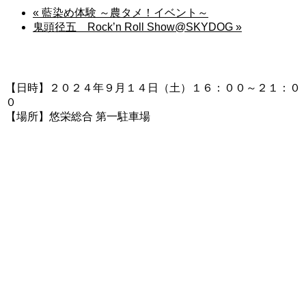
«
藍染め体験 ～農タメ！イベント～
鬼頭径五 Rock’n Roll Show@SKYDOG
»
【日時】２０２４年９月１４日（土）１６：００～２１：０
０
【場所】悠栄総合 第一駐車場