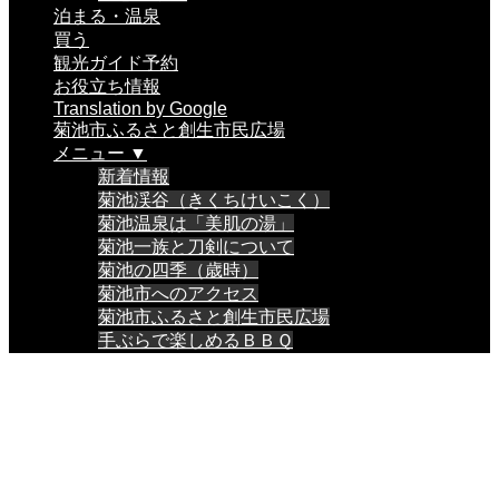
泊まる・温泉
買う
観光ガイド予約
お役立ち情報
Translation by Google
菊池市ふるさと創生市民広場
メニュー ▼
新着情報
菊池渓谷（きくちけいこく）
菊池温泉は「美肌の湯」
菊池一族と刀剣について
菊池の四季（歳時）
菊池市へのアクセス
菊池市ふるさと創生市民広場
手ぶらで楽しめるＢＢＱ