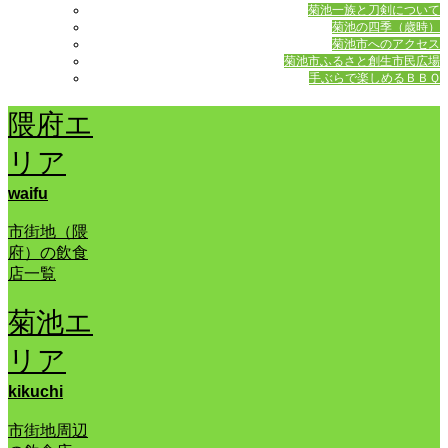
菊池一族と刀剣について
菊池の四季（歳時）
菊池市へのアクセス
菊池市ふるさと創生市民広場
手ぶらで楽しめるＢＢＱ
隈府エ
リア
waifu
市街地（隈
府）の飲食
店一覧
菊池エ
リア
kikuchi
市街地周辺