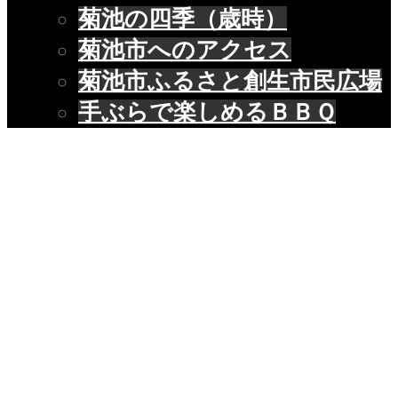
菊池の四季（歳時）
菊池市へのアクセス
菊池市ふるさと創生市民広場
手ぶらで楽しめるＢＢＱ