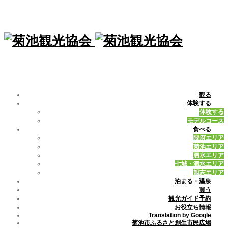
観る
体験する
体験する
モデルコース
食べる
隈府エリア
菊池エリア
泗水エリア
七城・泗水エリア
旭志エリア
泊まる・温泉
買う
観光ガイド予約
お役立ち情報
Translation by Google
菊池市ふるさと創生市民広場