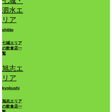
七城・
泗水エ
リア
shitijo
七城エリア
の飲食店一
覧
旭志エ
リア
kyokushi
旭志エリア
の飲食店一
覧