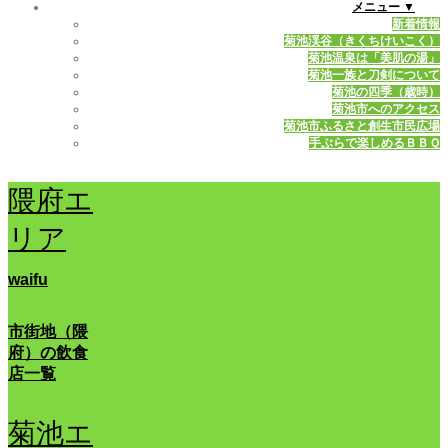
メニュー ▼
新着情報
菊池渓谷（きくちけいこく）
菊池温泉は「美肌の湯」
菊池一族と刀剣について
菊池の四季（歳時）
菊池市へのアクセス
菊池市ふるさと創生市民広場
手ぶらで楽しめるＢＢＱ
隈府エ
リア
waifu
市街地（隈
府）の飲食
店一覧
菊池エ