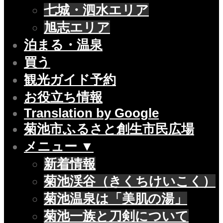
七城・泗水エリア
旭志エリア
泊まる・温泉
買う
観光ガイド予約
お役立ち情報
Translation by Google
菊池市ふるさと創生市民広場
メニュー ▼
新着情報
菊池渓谷（きくちけいこく）
菊池温泉は「美肌の湯」
菊池一族と刀剣について