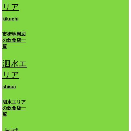
リア
kikuchi
市街地周辺
の飲食店一
覧
泗水エ
リア
shisui
泗水エリア
の飲食店一
覧