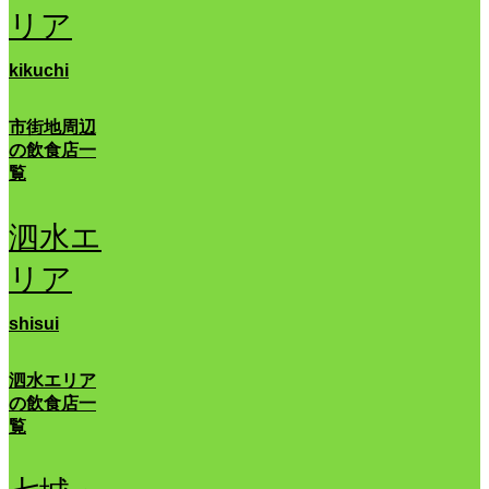
リア
kikuchi
市街地周辺
の飲食店一
覧
泗水エ
リア
shisui
泗水エリア
の飲食店一
覧