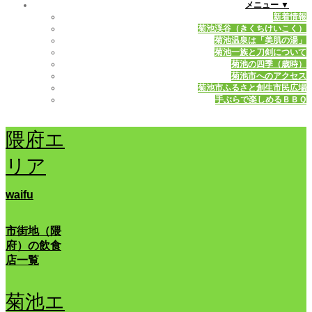
メニュー ▼
新着情報
菊池渓谷（きくちけいこく）
菊池温泉は「美肌の湯」
菊池一族と刀剣について
菊池の四季（歳時）
菊池市へのアクセス
菊池市ふるさと創生市民広場
手ぶらで楽しめるＢＢＱ
隈府エ
リア
waifu
市街地（隈
府）の飲食
店一覧
菊池エ