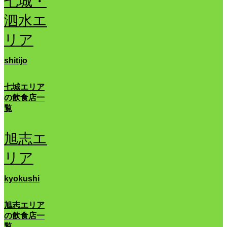
七城・
泗水エ
リア
shitijo
七城エリア
の飲食店一
覧
旭志エ
リア
kyokushi
旭志エリア
の飲食店一
覧