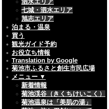
泗水エリア
七城・泗水エリア
旭志エリア
泊まる・温泉
買う
観光ガイド予約
お役立ち情報
Translation by Google
菊池市ふるさと創生市民広場
メニュー ▼
新着情報
菊池渓谷（きくちけいこく）
菊池温泉は「美肌の湯」