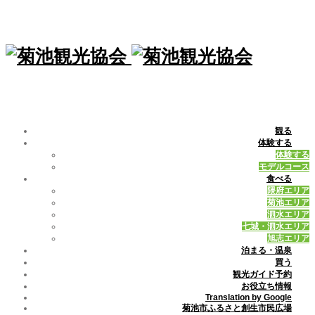
観る
体験する
体験する
モデルコース
食べる
隈府エリア
菊池エリア
泗水エリア
七城・泗水エリア
旭志エリア
泊まる・温泉
買う
観光ガイド予約
お役立ち情報
Translation by Google
菊池市ふるさと創生市民広場