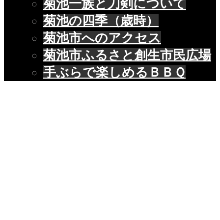
菊池一族と刀剣について
菊池の四季（歳時）
菊池市へのアクセス
菊池市ふるさと創生市民広場
手ぶらで楽しめるＢＢＱ