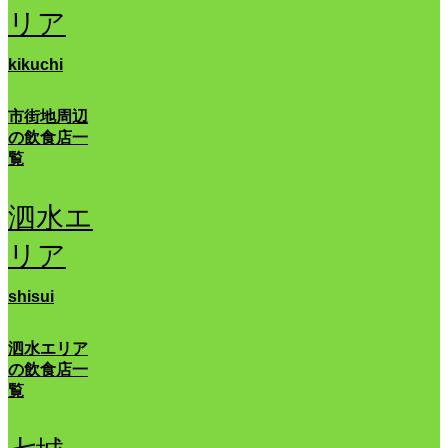
リア
kikuchi
市街地周辺
の飲食店一
覧
泗水エ
リア
shisui
泗水エリア
の飲食店一
覧