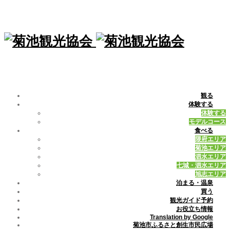
観る
体験する
体験する
モデルコース
食べる
隈府エリア
菊池エリア
泗水エリア
七城・泗水エリア
旭志エリア
泊まる・温泉
買う
観光ガイド予約
お役立ち情報
Translation by Google
菊池市ふるさと創生市民広場