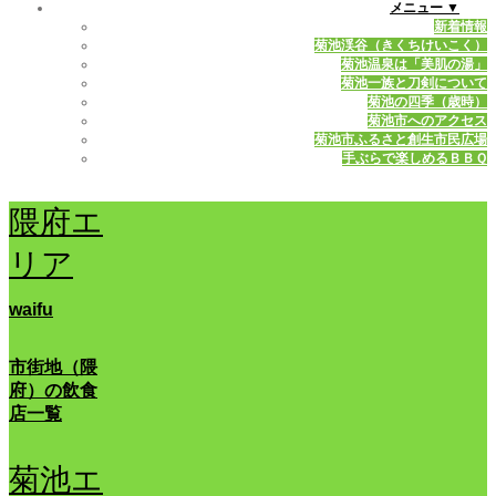
メニュー ▼
新着情報
菊池渓谷（きくちけいこく）
菊池温泉は「美肌の湯」
菊池一族と刀剣について
菊池の四季（歳時）
菊池市へのアクセス
菊池市ふるさと創生市民広場
手ぶらで楽しめるＢＢＱ
隈府エ
リア
waifu
市街地（隈
府）の飲食
店一覧
菊池エ