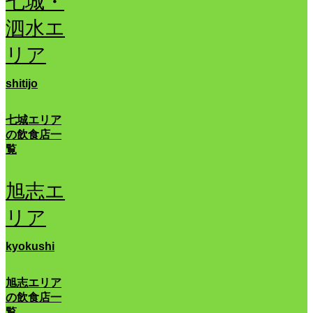
七城・
泗水エ
リア
shitijo
七城エリア
の飲食店一
覧
旭志エ
リア
kyokushi
旭志エリア
の飲食店一
覧