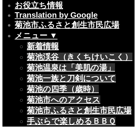
お役立ち情報
Translation by Google
菊池市ふるさと創生市民広場
メニュー ▼
新着情報
菊池渓谷（きくちけいこく）
菊池温泉は「美肌の湯」
菊池一族と刀剣について
菊池の四季（歳時）
菊池市へのアクセス
菊池市ふるさと創生市民広場
手ぶらで楽しめるＢＢＱ